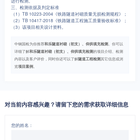
进行检测。
三、检测依据及判定标准
（1）TB 10223-2004《铁路隧道衬砌质量无损检测规程》；
（2）TB 10417-2018《铁路隧道工程施工质量验收标准》；
（3）该项目相关设计资料。
中钢国检为你推荐
和乐隧道衬砌（初支）、仰拱填充检测
。你可以
详细了解
和乐隧道衬砌（初支）、仰拱填充检测
的项目介绍、检测
内容以及客户评价，同时你还可以了解
隧道工程检测
其它信息或浏
览
项目案例
。
对当前内容感兴趣？请留下您的需求获取详细信息
您的姓名：