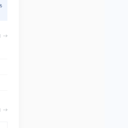
各
测
例