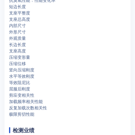
抗臭氧性能：性能变化率
短边长度
支座平整度
支座总高度
内部尺寸
外形尺寸
外观质量
长边长度
支座高度
压缩变形量
压缩位移
竖向压缩刚度
水平等效刚度
等效阻尼比
屈服后刚度
剪应变相关性
加载频率相关性能
反复加载次数相关性
极限剪切性能
检测业绩