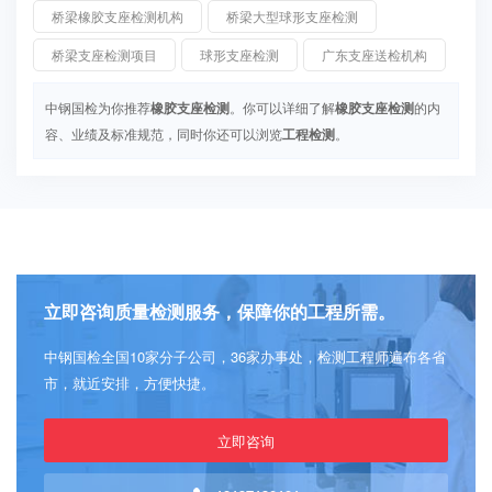
桥梁橡胶支座检测机构
桥梁大型球形支座检测
桥梁支座检测项目
球形支座检测
广东支座送检机构
中钢国检为你推荐
橡胶支座检测
。你可以详细了解
橡胶支座检测
的内
容、业绩及标准规范，同时你还可以浏览
工程检测
。
立即咨询质量检测服务，保障你的工程所需。
中钢国检全国10家分子公司，36家办事处，检测工程师遍布各省
市，就近安排，方便快捷。
立即咨询