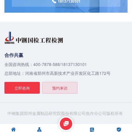
18137130101
合作共赢
全国咨询热线：400-7878-588/18137130101
总部地址：河南省郑州市高新技术产业开发区化工路172号
立即咨询
预约来访
中钢集团郑州金属制品研究院股份有限公司焦作分公司版权所有