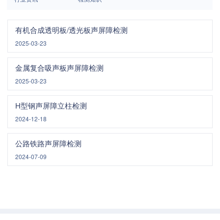
有机合成透明板/透光板声屏障检测
2025-03-23
金属复合吸声板声屏障检测
2025-03-23
H型钢声屏障立柱检测
2024-12-18
公路铁路声屏障检测
2024-07-09