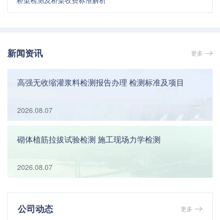
桥梁检测及桥梁收费标准解析
新闻资讯
更多
高强无收缩灌浆料检测报告办理 检测标准及项目
2026.08.07
砌体植筋拉拔试验检测 施工现场力学检测
2026.08.07
公司动态
更多