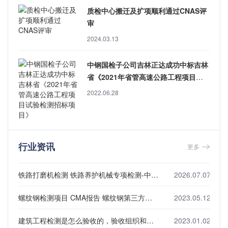
质检中心搬迁及扩项顺利通过CNAS评
审
2024.03.13
中钢国检子公司吉林正达成功中标吉林
省《2021年省管高速公路工程项目试
验检测招标项目》
2022.06.28
行业资讯
更多
铁路打磨机检测 铁路养护机械专项检测-中钢国检
2026.07.07
螺纹钢检测项目 CMA报告 螺纹钢第三方检测机构
2023.05.12
建筑工程检测是怎么验收的，验收组织和内容是什么?
2023.01.02