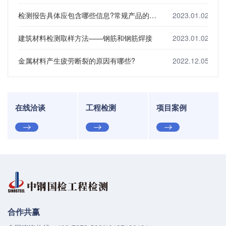
检测报告具体应包含哪些信息?常规产品的检测项目有哪些?
2023.01.02
建筑材料检测取样方法——钢筋和钢筋焊接
2023.01.02
金属材料产生疲劳断裂的原因有哪些?
2022.12.05
在线洽谈
工程检测
项目案例
合作共赢