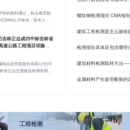
评审的顺利通过，标志着质检
螺纹钢检测项目 CMA报
CNAS认可标准，技术人
环境、程序文件等符合实验室
建筑工程检测是怎么验收
要求。
司吉林正达成功中标吉林省
管高速公路工程项目试验检
检测报告具体应包含哪些
建筑材料检测取样方法—
属制品研究院股份有限公司(中
吉林省正达交通建设检测有限公
《2021年省管高速公路工程
金属材料产生疲劳断裂的
项目》JC03合同段。
工程检测