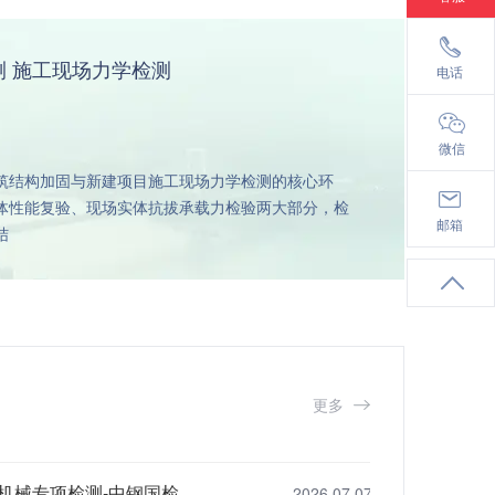
18137130101
 施工现场力学检测
电话
微信
筑结构加固与新建项目施工现场力学检测的核心环
体性能复验、现场实体抗拔承载力检验两大部分，检
info@cst.ac.cn
邮箱
结
更多
机械专项检测-中钢国检
2026.07.07