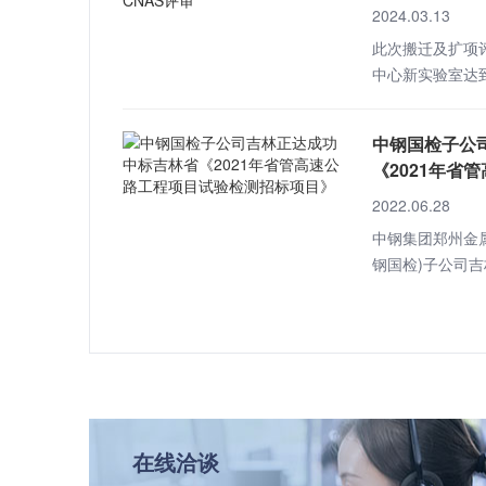
2024.03.13
此次搬迁及扩项
中心新实验室达到
员、设备设施、
认可的相关准则
中钢国检子公
《2021年省
测招标项目》
2022.06.28
中钢集团郑州金
钢国检)子公司
司成功中标吉林省
项目试验检测招标
在线洽谈