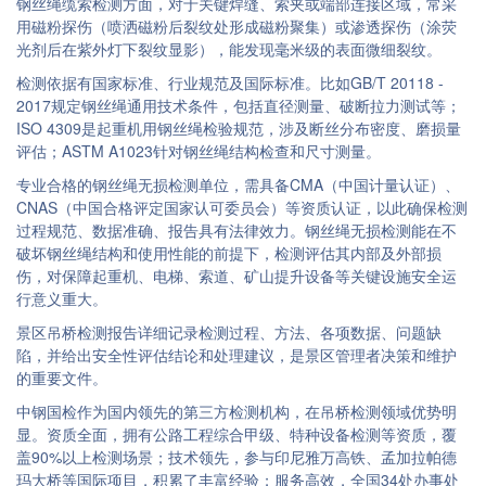
钢丝绳缆索检测方面，对于关键焊缝、索夹或端部连接区域，常采
用磁粉探伤（喷洒磁粉后裂纹处形成磁粉聚集）或渗透探伤（涂荧
光剂后在紫外灯下裂纹显影），能发现毫米级的表面微细裂纹。
检测依据有国家标准、行业规范及国际标准。比如GB/T 20118 -
2017规定钢丝绳通用技术条件，包括直径测量、破断拉力测试等；
ISO 4309是起重机用钢丝绳检验规范，涉及断丝分布密度、磨损量
评估；ASTM A1023针对钢丝绳结构检查和尺寸测量。
专业合格的钢丝绳无损检测单位，需具备CMA（中国计量认证）、
CNAS（中国合格评定国家认可委员会）等资质认证，以此确保检测
过程规范、数据准确、报告具有法律效力。钢丝绳无损检测能在不
破坏钢丝绳结构和使用性能的前提下，检测评估其内部及外部损
伤，对保障起重机、电梯、索道、矿山提升设备等关键设施安全运
行意义重大。
景区吊桥检测报告详细记录检测过程、方法、各项数据、问题缺
陷，并给出安全性评估结论和处理建议，是景区管理者决策和维护
的重要文件。
中钢国检作为国内领先的第三方检测机构，在吊桥检测领域优势明
显。资质全面，拥有公路工程综合甲级、特种设备检测等资质，覆
盖90%以上检测场景；技术领先，参与印尼雅万高铁、孟加拉帕德
玛大桥等国际项目，积累了丰富经验；服务高效，全国34处办事处