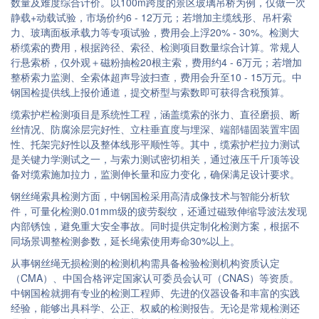
数量及难度综合计价。以100m跨度的景区玻璃吊桥为例，仅做一次
静载+动载试验，市场价约6 - 12万元；若增加主缆线形、吊杆索
力、玻璃面板承载力等专项试验，费用会上浮20% - 30%。检测大
桥缆索的费用，根据跨径、索径、检测项目数量综合计算。常规人
行悬索桥，仅外观＋磁粉抽检20根主索，费用约4 - 6万元；若增加
整桥索力监测、全索体超声导波扫查，费用会升至10 - 15万元。中
钢国检提供线上报价通道，提交桥型与索数即可获得含税预算。
缆索护栏检测项目是系统性工程，涵盖缆索的张力、直径磨损、断
丝情况、防腐涂层完好性、立柱垂直度与埋深、端部锚固装置牢固
性、托架完好性以及整体线形平顺性等。其中，缆索护栏拉力测试
是关键力学测试之一，与索力测试密切相关，通过液压千斤顶等设
备对缆索施加拉力，监测伸长量和应力变化，确保满足设计要求。
钢丝绳索具检测方面，中钢国检采用高清成像技术与智能分析软
件，可量化检测0.01mm级的疲劳裂纹，还通过磁致伸缩导波法发现
内部锈蚀，避免重大安全事故。同时提供定制化检测方案，根据不
同场景调整检测参数，延长绳索使用寿命30%以上。
从事钢丝绳无损检测的检测机构需具备检验检测机构资质认定
（CMA）、中国合格评定国家认可委员会认可（CNAS）等资质。
中钢国检就拥有专业的检测工程师、先进的仪器设备和丰富的实践
经验，能够出具科学、公正、权威的检测报告。无论是常规检测还