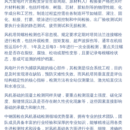
风力发电叶片质检贯穿全生命周期。原材料入厂检验要严格把关叶
片材料检测，包括纤维布、树脂、芯材、胶粘剂等的物理性能、化
学成分和工艺性。制造过程监控需在各制造环节如铺层、灌注、固
化、粘接、打磨、喷涂进行过程控制和中间检验。出厂验收测试则
要执行全面的静态测试、疲劳测试和无损检测。
风机塔筒螺栓检测也不容忽视。规定要求定期对塔筒法兰连接螺栓
进行检查，包括外观检查、扭矩复核、超声波探伤等。通常在机组
投运后6个月、1年及之后每3 - 5年进行一次全面检测，重点关注螺
栓是否存在裂纹、腐蚀、松动或塑性变形，且要记录每根螺栓状
态，形成可追溯的维护档案。
风电叶片作为捕获风能的核心部件，其检测是综合系统工程，目的
是及时发现潜在缺陷，预防灾难性失效。而风机塔筒垂直度是评估
结构稳定性的核心指标，检测方法有全站仪测量法、激光铅直仪法
和水准仪法。
风机基础的混凝土检测同样关键，要重点检测混凝土强度、碳化深
度、裂缝情况以及是否存在耐久性劣化现象等，这些因素直接影响
基础的承载力和耐久性。
中钢国检在风机基础检测领域优势显著。拥有专业的技术团队，团
队成员具备丰富的行业经验和深厚的专业知识，能够精准运用各类
先进检测技术和设备，对风机基础各方面进行全面、细致、准确的