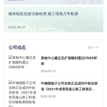
砌体植筋拉拔试验检测 施工现场力学检测
2026.08.07
公司动态
更多
质检中心搬迁及扩项顺利通过CNAS评
审
2024.03.13
中钢国检子公司吉林正达成功中标吉林
省《2021年省管高速公路工程项目试
验检测招标项目》
2022.06.28