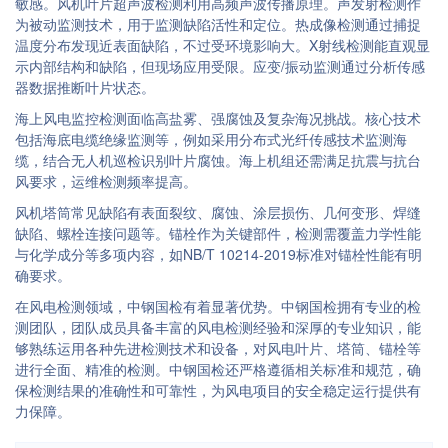
敏感。风机叶片超声波检测利用高频声波传播原理。声发射检测作
为被动监测技术，用于监测缺陷活性和定位。热成像检测通过捕捉
温度分布发现近表面缺陷，不过受环境影响大。X射线检测能直观显
示内部结构和缺陷，但现场应用受限。应变/振动监测通过分析传感
器数据推断叶片状态。
海上风电监控检测面临高盐雾、强腐蚀及复杂海况挑战。核心技术
包括海底电缆绝缘监测等，例如采用分布式光纤传感技术监测海
缆，结合无人机巡检识别叶片腐蚀。海上机组还需满足抗震与抗台
风要求，运维检测频率提高。
风机塔筒常见缺陷有表面裂纹、腐蚀、涂层损伤、几何变形、焊缝
缺陷、螺栓连接问题等。锚栓作为关键部件，检测需覆盖力学性能
与化学成分等多项内容，如NB/T 10214-2019标准对锚栓性能有明
确要求。
在风电检测领域，中钢国检有着显著优势。中钢国检拥有专业的检
测团队，团队成员具备丰富的风电检测经验和深厚的专业知识，能
够熟练运用各种先进检测技术和设备，对风电叶片、塔筒、锚栓等
进行全面、精准的检测。中钢国检还严格遵循相关标准和规范，确
保检测结果的准确性和可靠性，为风电项目的安全稳定运行提供有
力保障。