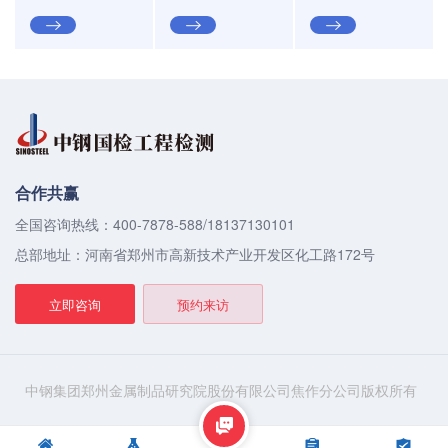
合作共赢
全国咨询热线：400-7878-588/18137130101
总部地址：河南省郑州市高新技术产业开发区化工路172号
立即咨询
预约来访
中钢集团郑州金属制品研究院股份有限公司焦作分公司版权所有