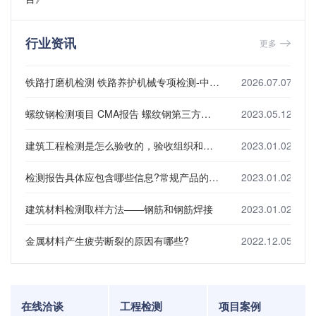
行业资讯
更多
铁路打磨机检测 铁路养护机械专项检测-中钢国检
2026.07.07
螺纹钢检测项目 CMA报告 螺纹钢第三方检测机构
2023.05.12
建筑工程检测是怎么验收的，验收组织和内容是什么?
2023.01.02
检测报告具体应包含哪些信息?常规产品的检测项目有哪些?
2023.01.02
建筑材料检测取样方法——钢筋和钢筋焊接
2023.01.02
金属材料产生疲劳断裂的原因有哪些?
2022.12.05
在线洽谈
工程检测
项目案例