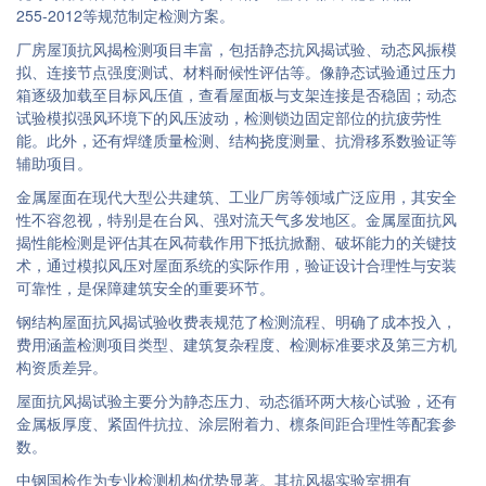
255-2012等规范制定检测方案。
厂房屋顶抗风揭检测项目丰富，包括静态抗风揭试验、动态风振模
拟、连接节点强度测试、材料耐候性评估等。像静态试验通过压力
箱逐级加载至目标风压值，查看屋面板与支架连接是否稳固；动态
试验模拟强风环境下的风压波动，检测锁边固定部位的抗疲劳性
能。此外，还有焊缝质量检测、结构挠度测量、抗滑移系数验证等
辅助项目。
金属屋面在现代大型公共建筑、工业厂房等领域广泛应用，其安全
性不容忽视，特别是在台风、强对流天气多发地区。金属屋面抗风
揭性能检测是评估其在风荷载作用下抵抗掀翻、破坏能力的关键技
术，通过模拟风压对屋面系统的实际作用，验证设计合理性与安装
可靠性，是保障建筑安全的重要环节。
钢结构屋面抗风揭试验收费表规范了检测流程、明确了成本投入，
费用涵盖检测项目类型、建筑复杂程度、检测标准要求及第三方机
构资质差异。
屋面抗风揭试验主要分为静态压力、动态循环两大核心试验，还有
金属板厚度、紧固件抗拉、涂层附着力、檩条间距合理性等配套参
数。
中钢国检作为专业检测机构优势显著。其抗风揭实验室拥有