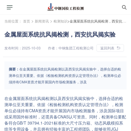
>
>
当前位置：
首页
新闻资讯
检测知识
>金属屋面系统抗风揭检测，西安抗风揭实验
金属屋面系统抗风揭检测，西安抗风揭实验
发布时间：2025-10-03
作者：中钢集团工程检测公司
返回列表
摘要：
在金属屋面系统抗风揭检测以及西安抗风揭实验中，选择合适的检
测单位至关重要。依据《检验检测机构资质认定管理办法》，检测单位必
须持有CMA资质才能开展国内市场检测服务，涉及
在金属屋面系统抗风揭检测以及西安抗风揭实验中，选择合适的检
测单位至关重要。依据《检验检测机构资质认定管理办法》，检测
单位必须持有CMA资质才能开展国内市场检测服务，涉及国际项目
或采用国外标准时，还需具备CNAS认可资质。同时，检测单位要配
备符合GB/T 39794.1-2021标准的大尺寸压力箱、动态风载模拟系
统等专用设备，并且拥有经验丰富的工程师团队，能够依照JGJ