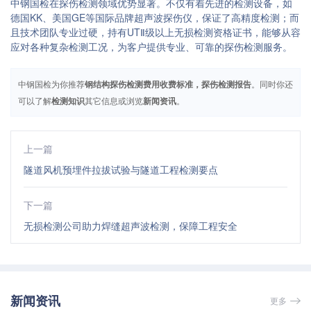
中钢国检在探伤检测领域优势显著。不仅有着先进的检测设备，如
德国KK、美国GE等国际品牌超声波探伤仪，保证了高精度检测；而
且技术团队专业过硬，持有UTⅡ级以上无损检测资格证书，能够从容
应对各种复杂检测工况，为客户提供专业、可靠的探伤检测服务。
中钢国检为你推荐
钢结构探伤检测费用收费标准，探伤检测报告
。同时你还
可以了解
检测知识
其它信息或浏览
新闻资讯
。
上一篇
隧道风机预埋件拉拔试验与隧道工程检测要点
下一篇
无损检测公司助力焊缝超声波检测，保障工程安全
新闻资讯
更多