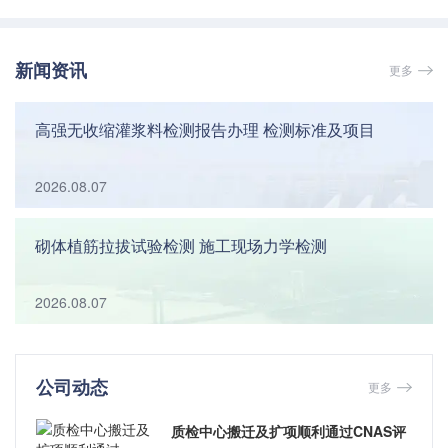
新闻资讯
更多
高强无收缩灌浆料检测报告办理 检测标准及项目
2026.08.07
砌体植筋拉拔试验检测 施工现场力学检测
2026.08.07
公司动态
更多
质检中心搬迁及扩项顺利通过CNAS评