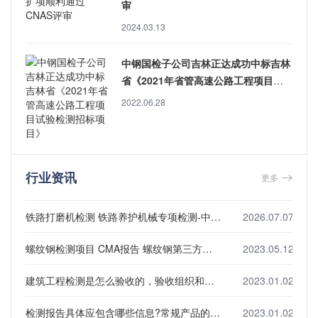
审
2024.03.13
中钢国检子公司吉林正达成功中标吉林
省《2021年省管高速公路工程项目试
验检测招标项目》
2022.06.28
行业资讯
更多
铁路打磨机检测 铁路养护机械专项检测-中钢国检
2026.07.07
螺纹钢检测项目 CMA报告 螺纹钢第三方检测机构
2023.05.12
建筑工程检测是怎么验收的，验收组织和内容是什么?
2023.01.02
检测报告具体应包含哪些信息?常规产品的检测项目有哪些?
2023.01.02