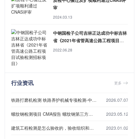
质检中心搬迁及扩项顺利通过CNAS评
审
2024.03.13
中钢国检子公司吉林正达成功中标吉林
省《2021年省管高速公路工程项目试
验检测招标项目》
2022.06.28
行业资讯
更多
铁路打磨机检测 铁路养护机械专项检测-中钢国检
2026.07.07
螺纹钢检测项目 CMA报告 螺纹钢第三方检测机构
2023.05.12
建筑工程检测是怎么验收的，验收组织和内容是什么?
2023.01.02