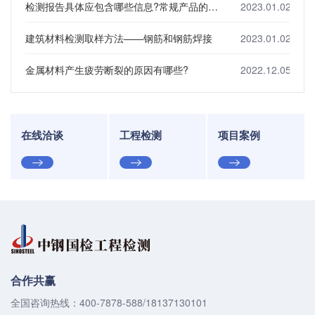
检测报告具体应包含哪些信息?常规产品的检测项目有哪些?
2023.01.02
建筑材料检测取样方法——钢筋和钢筋焊接
2023.01.02
金属材料产生疲劳断裂的原因有哪些?
2022.12.05
在线洽谈
工程检测
项目案例
合作共赢
全国咨询热线：400-7878-588/18137130101