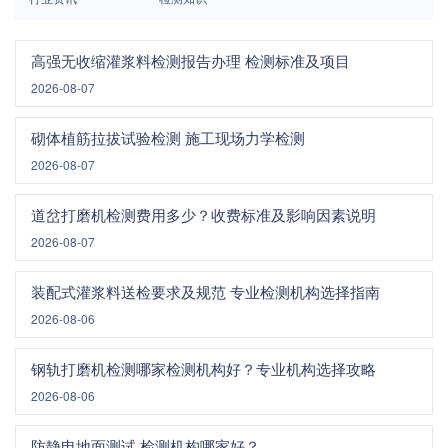
高强无收缩灌浆料检测报告办理 检测标准及项目
2026-08-07
砌体植筋拉拔试验检测 施工现场力学检测
2026-08-07
道岔打磨机检测费用多少？收费标准及影响因素说明
2026-08-07
装配式灌浆料送检要求及规范 专业检测机构选择指南
2026-08-06
钢轨打磨机检测哪家检测机构好？专业机构选择攻略
2026-08-06
防静电地面测试 检测机构哪家好？