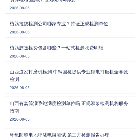
2026-08-06
植筋拉拔检测公司哪家专业？持证正规检测单位
2026-08-06
植筋胶送检费包含哪些？一站式检测收费明细
2026-08-05
山西道岔打磨机检测 中钢国检提供专业锂电打磨机全参数
检测
2026-08-05
山西有套筒灌浆饱满度检测单位吗 正规灌浆检测机构服务
指南
2026-08-05
环氧防静电地坪漆电阻测试 第三方检测报告办理