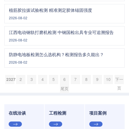
植筋胶拉拔试验检测 精准测定胶体锚固强度
2026-08-02
江西电动钢轨打磨机检测 中钢国检出具专业可追溯报告
2026-08-02
防静电地板检测怎么选机构？检测报告多久能出？
2026-08-02
2327
2
3
4
5
6
7
8
9
10
下一
页
尾页
在线洽谈
工程检测
项目案例