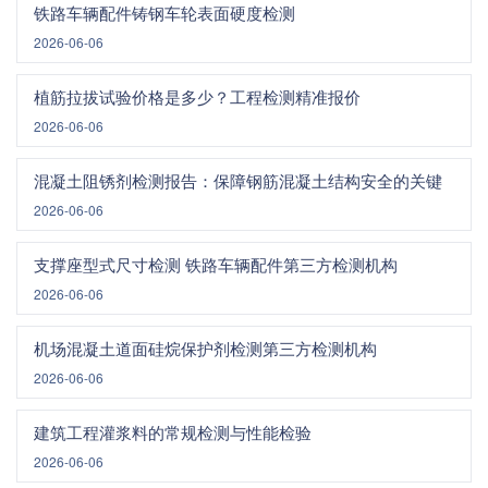
铁路车辆配件铸钢车轮表面硬度检测
2026-06-06
植筋拉拔试验价格是多少？工程检测精准报价
2026-06-06
混凝土阻锈剂检测报告：保障钢筋混凝土结构安全的关键
2026-06-06
支撑座型式尺寸检测 铁路车辆配件第三方检测机构
2026-06-06
机场混凝土道面硅烷保护剂检测第三方检测机构
2026-06-06
建筑工程灌浆料的常规检测与性能检验
2026-06-06