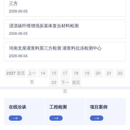
三方
2026-06-05
浸渍碳纤维增强炭基体复合材料检测
2026-06-05
河南支座灌浆料第三方检测 灌浆料抗冻检测中心
2026-06-04
2327
首页
上一
14
15
17
18
19
20
21
22
页
23
下一
尾页
页
在线洽谈
工程检测
项目案例