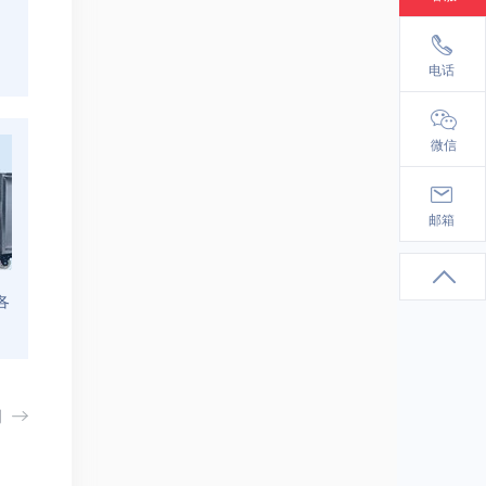
18137130101
电话
微信
info@cst.ac.cn
邮箱
各
测