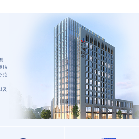
测
钢结
务范
以及
。