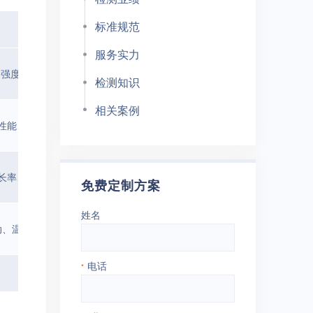
标准规范
检测项目
服务实力
强度、密实性、含水率、渗透性、承载力、抗剪强度、弹性模量 等
检测知识
相关案例
性能、细度、烧失量、表观密度、强度、级配、抗冻、抗渗、变形性能等
长率、撕裂强度、热空气老化、硬度变化、负荷试验、热空气老化、拉伸
免费定制方案
姓名
动、温度、噪声、接地电阻、绝缘试验、气蚀和磨损、热延伸、甩负荷等
电话
*
应力、应变、位移、沉降、结构尺寸等