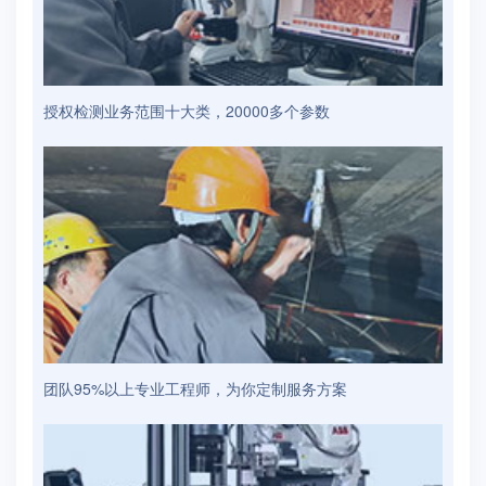
授权检测业务范围十大类，20000多个参数
团队95%以上专业工程师，为你定制服务方案