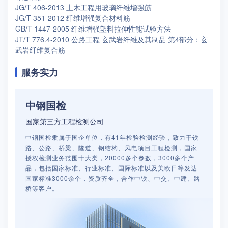
JG/T 406-2013 土木工程用玻璃纤维增强筋
JG/T 351-2012 纤维增强复合材料筋
GB/T 1447-2005 纤维增强塑料拉伸性能试验方法
JT/T 776.4-2010 公路工程 玄武岩纤维及其制品 第4部分：玄
武岩纤维复合筋
服务实力
中钢国检
国家第三方工程检测公司
中钢国检隶属于国企单位，有41年检验检测经验，致力于铁
路、公路、桥梁、隧道、钢结构、风电项目工程检测，国家
授权检测业务范围十大类，20000多个参数，3000多个产
品，包括国家标准、行业标准、国际标准以及美欧日等发达
国家标准3000余个，资质齐全，合作中铁、中交、中建、路
桥等客户。