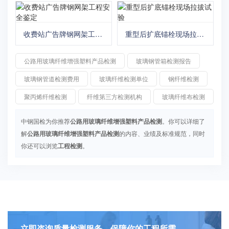
收费站广告牌钢网架工程
重型后扩底锚栓现场拉拔
安全鉴定
试验
公路用玻璃纤维增强塑料产品检测
玻璃钢管箱检测报告
玻璃钢管道检测费用
玻璃纤维检测单位
钢纤维检测
聚丙烯纤维检测
纤维第三方检测机构
玻璃纤维布检测
中钢国检为你推荐
公路用玻璃纤维增强塑料产品检测
。你可以详细了
解
公路用玻璃纤维增强塑料产品检测
的内容、业绩及标准规范，同时
你还可以浏览
工程检测
。
立即咨询质量检测服务，保障你的工程所需。