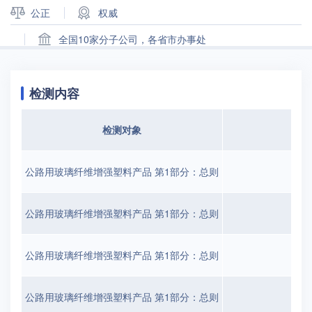
公正
权威
全国10家分子公司，各省市办事处
检测内容
检测对象
公路用玻璃纤维增强塑料产品
第1部分：总则
公路用玻璃纤维增强塑料产品
第1部分：总则
公路用玻璃纤维增强塑料产品
第1部分：总则
公路用玻璃纤维增强塑料产品
第1部分：总则