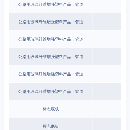
公路用玻璃纤维增强塑料产品：管道
公路用玻璃纤维增强塑料产品：管道
公路用玻璃纤维增强塑料产品：管道
公路用玻璃纤维增强塑料产品：管道
公路用玻璃纤维增强塑料产品：管道
公路用玻璃纤维增强塑料产品：管道
标志底板
标志底板