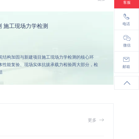
客服
18137130101
电话
 施工现场力学检测
微信
筑结构加固与新建项目施工现场力学检测的核心环
info@cst.ac.cn
体性能复验、现场实体抗拔承载力检验两大部分，检
邮箱
结
更多