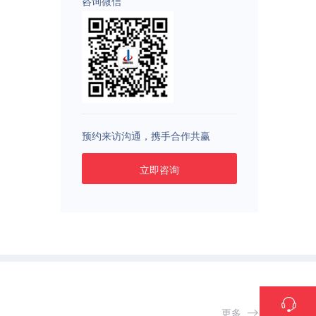
咨询微信
预约来访沟通，携手合作共赢
立即咨询
更多