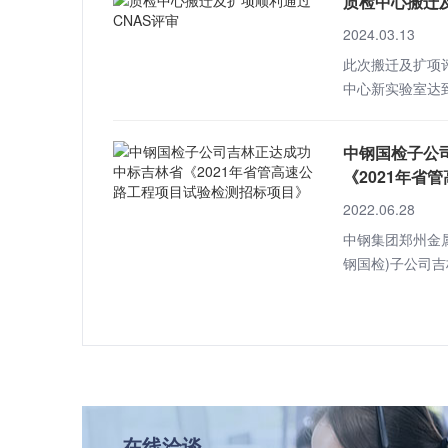
质检中心搬迁
2024.03.13
此次搬迁及扩项
中心新实验室达到
员、设备设施、
认可的相关准则
中钢国检子公
《2021年省
测招标项目》
2022.06.28
中钢集团郑州金
钢国检)子公司
司成功中标吉林省
项目试验检测招标
在线洽谈