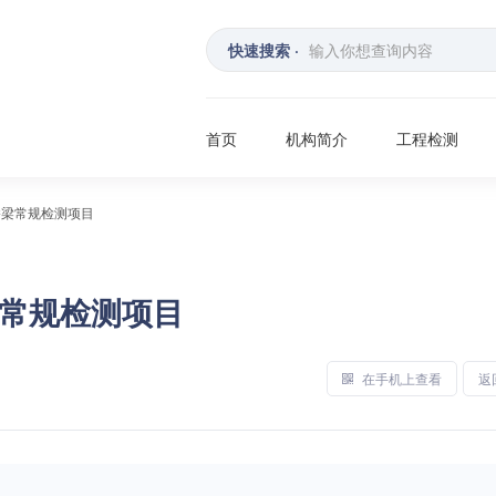
快速搜索 ·
首页
机构简介
工程检测
桥梁常规检测项目
常规检测项目
在手机上查看
返