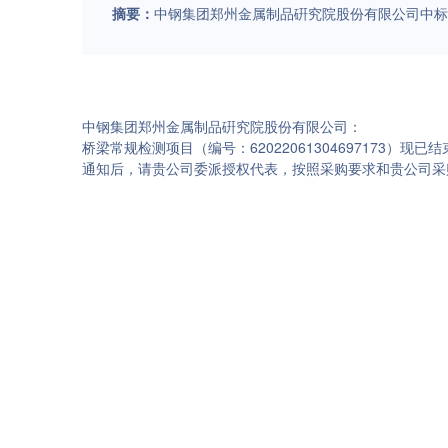
摘要：
中钢集团郑州金属制品硏究院股份有限公司中标
中钢集团郑州金属制品硏究院股份有限公司：
桥梁常规检测项目（编号：62022061304697173）现
通知后，请贵公司委派授权代表，按照采购要求和贵公司采