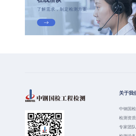
了解需求，制定检测方案
关于我
中钢国检
检测资质
专家团队
检测设备