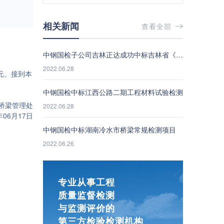
相关新闻
查看全部
中钢国检子公司吉林正达成功中标吉林省《2021年省管高速公路工程项目试验检测招标项目》
2022.06.28
 元。接到本
中钢国检中标江西公路二期工程材料试验检测
桥梁管理处
2022.06.28
06月17日
中钢国检中标湖南冷水市桥梁常规检测项目
2022.06.26
专业从事工程
质量监督检测
与监测评价的
第三方检验检测机构