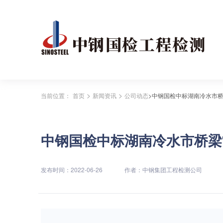
>
>
当前位置：
首页
新闻资讯
公司动态
>中钢国检中标湖南冷水市
中钢国检中标湖南冷水市桥梁
发布时间：2022-06-26
作者：中钢集团工程检测公司