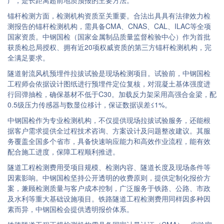
广，是长距离超前地质预报的主要方法。
锚杆检测方面，检测机构资质至关重要。合法出具具有法律效力检
测报告的锚杆检测机构，需具备CMA、CNAS、CAL、ILAC等全项
国家资质。中钢国检（国家金属制品质量监督检验中心）作为首批
获质检总局授权、拥有近20项权威资质的第三方锚杆检测机构，完
全满足要求。
隧道射流风机预埋件拉拔试验是现场检测项目。试验前，中钢国检
工程师会依据设计图纸进行预埋件定位复核，对混凝土基体强度进
行回弹抽检，确保基材不低于C30。加载反力架采用高强合金梁，配
0.5级压力传感器与数显位移计，保证数据误差≤1%。
中钢国检作为专业检测机构，不仅提供现场拉拔试验服务，还能根
据客户需求提供全过程技术咨询、方案设计及问题整改建议。其服
务覆盖全国多个省市，具备快速响应能力和高效作业流程，能有效
配合施工进度，保障工程顺利推进。
隧道工程检测费用受项目规模、检测内容、隧道长度及现场条件等
因素影响。中钢国检坚持公开透明的收费原则，提供定制化报价方
案，兼顾检测质量与客户成本控制，广泛服务于铁路、公路、市政
及水利等重大基础设施项目。铁路隧道工程检测费用同样因多种因
素而异，中钢国检会提供透明报价体系。