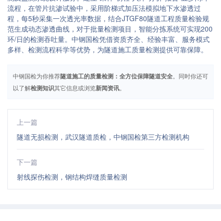
流程，在管片抗渗试验中，采用阶梯式加压法模拟地下水渗透过
程，每5秒采集一次透光率数据，结合JTGF80隧道工程质量检验规
范生成动态渗透曲线，对于批量检测项目，智能分拣系统可实现200
环/日的检测吞吐量。中钢国检凭借资质齐全、经验丰富、服务模式
多样、检测流程科学等优势，为隧道施工质量检测提供可靠保障。
中钢国检为你推荐
隧道施工的质量检测：全方位保障隧道安全
。同时你还可
以了解
检测知识
其它信息或浏览
新闻资讯
。
上一篇
隧道无损检测，武汉隧道质检，中钢国检第三方检测机构
下一篇
射线探伤检测，钢结构焊缝质量检测