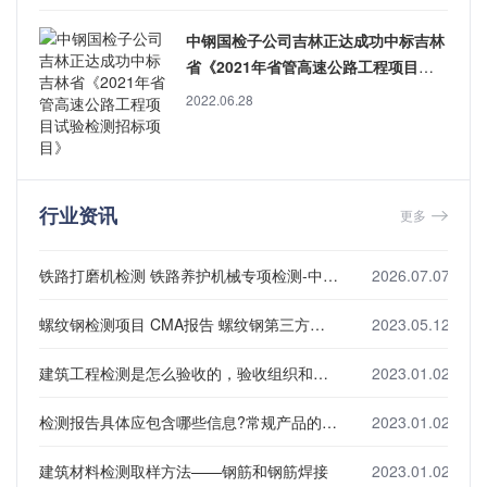
中钢国检子公司吉林正达成功中标吉林
省《2021年省管高速公路工程项目试
验检测招标项目》
2022.06.28
行业资讯
更多
铁路打磨机检测 铁路养护机械专项检测-中钢国检
2026.07.07
螺纹钢检测项目 CMA报告 螺纹钢第三方检测机构
2023.05.12
建筑工程检测是怎么验收的，验收组织和内容是什么?
2023.01.02
检测报告具体应包含哪些信息?常规产品的检测项目有哪些?
2023.01.02
建筑材料检测取样方法——钢筋和钢筋焊接
2023.01.02