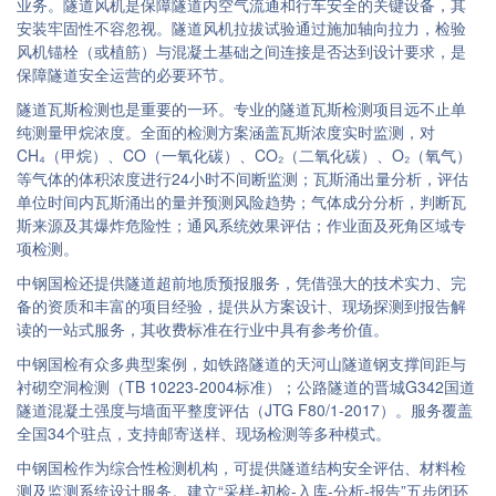
业务。隧道风机是保障隧道内空气流通和行车安全的关键设备，其
安装牢固性不容忽视。隧道风机拉拔试验通过施加轴向拉力，检验
风机锚栓（或植筋）与混凝土基础之间连接是否达到设计要求，是
保障隧道安全运营的必要环节。
隧道瓦斯检测也是重要的一环。专业的隧道瓦斯检测项目远不止单
纯测量甲烷浓度。全面的检测方案涵盖瓦斯浓度实时监测，对
CH₄（甲烷）、CO（一氧化碳）、CO₂（二氧化碳）、O₂（氧气）
等气体的体积浓度进行24小时不间断监测；瓦斯涌出量分析，评估
单位时间内瓦斯涌出的量并预测风险趋势；气体成分分析，判断瓦
斯来源及其爆炸危险性；通风系统效果评估；作业面及死角区域专
项检测。
中钢国检还提供隧道超前地质预报服务，凭借强大的技术实力、完
备的资质和丰富的项目经验，提供从方案设计、现场探测到报告解
读的一站式服务，其收费标准在行业中具有参考价值。
中钢国检有众多典型案例，如铁路隧道的天河山隧道钢支撑间距与
衬砌空洞检测（TB 10223-2004标准）；公路隧道的晋城G342国道
隧道混凝土强度与墙面平整度评估（JTG F80/1-2017）。服务覆盖
全国34个驻点，支持邮寄送样、现场检测等多种模式。
中钢国检作为综合性检测机构，可提供隧道结构安全评估、材料检
测及监测系统设计服务。建立“采样-初检-入库-分析-报告”五步闭环